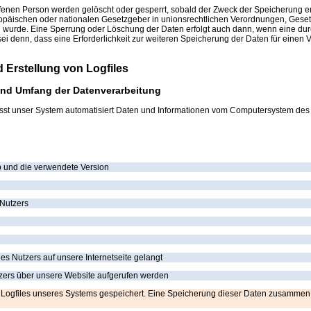
enen Person werden gelöscht oder gesperrt, sobald der Zweck der Speicherung en
opäischen oder nationalen Gesetzgeber in unionsrechtlichen Verordnungen, Geset
en wurde. Eine Sperrung oder Löschung der Daten erfolgt auch dann, wenn eine d
 sei denn, dass eine Erforderlichkeit zur weiteren Speicherung der Daten für einen
d Erstellung von Logfiles
nd Umfang der Datenverarbeitung
rfasst unser System automatisiert Daten und Informationen vom Computersystem de
p und die verwendete Version
 Nutzers
s Nutzers auf unsere Internetseite gelangt
zers über unsere Website aufgerufen werden
n Logfiles unseres Systems gespeichert. Eine Speicherung dieser Daten zusamm