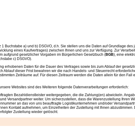
tz 1 Buchstabe a) und b) DSGVO, d.h. Sie stellen uns die Daten auf Grundlage des j
icklung eines Kaufvertrages) zwischen Ihnen und uns zur Verfügung. Zur Verarbeit
em aufgrund gesetzlicher Vorgaben im Bürgerlichen Gesetzbuch (
BGB
), eine elek
Buchstabe c) DSGVO).
ung erhobenen Daten für die Dauer des Vertrages sowie bis zum Ablauf der gesetzli
h Ablauf dieser Frist bewahren wir die nach Handels- und Steuerrecht erforderlic
bestimmten Zeiträume auf. Für diesen Zeitraum werden die Daten allein für den Fall
unsere Websites sind des Weiteren folgende Datenverarbeitungen erforderlich:
ragten Bezahldienstleister weitergegeben, die die Zahlung(en) abwickeln. Angaben
und Versandpartner weiter. Um sicherzustellen, dass die Warenzustellung Ihren W
efonnummer an das von uns beauftragte Logistikunternehmen und/oder Versandpartn
t Ihnen Kontakt aufnehmen, um Einzelheiten der Zustellung mit Ihnen abzustimmen. 
rfolgter Zustellung wieder gelöscht.