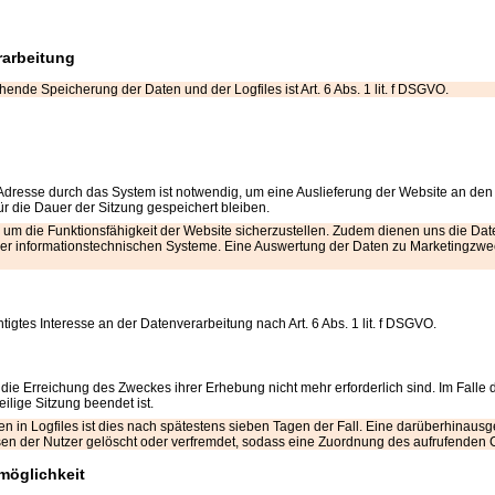
rarbeitung
ende Speicherung der Daten und der Logfiles ist Art. 6 Abs. 1 lit. f DSGVO.
dresse durch das System ist notwendig, um eine Auslieferung der Website an den
ür die Dauer der Sitzung gespeichert bleiben.
t, um die Funktionsfähigkeit der Website sicherzustellen. Zudem dienen uns die Da
erer informationstechnischen Systeme. Eine Auswertung der Daten zu Marketingz
igtes Interesse an der Datenverarbeitung nach Art. 6 Abs. 1 lit. f DSGVO.
 die Erreichung des Zweckes ihrer Erhebung nicht mehr erforderlich sind. Im Falle 
eilige Sitzung beendet ist.
en in Logfiles ist dies nach spätestens sieben Tagen der Fall. Eine darüberhinaus
en der Nutzer gelöscht oder verfremdet, sodass eine Zuordnung des aufrufenden Cl
möglichkeit