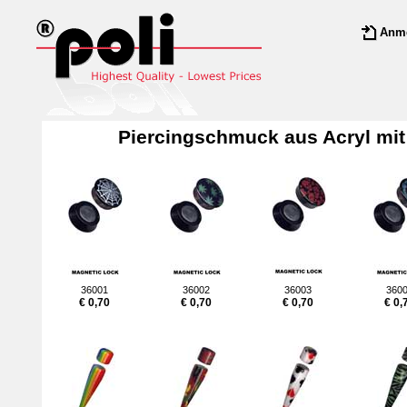
Anm
Piercingschmuck aus Acryl mi
36001
36002
36003
360
€ 0,70
€ 0,70
€ 0,70
€ 0,