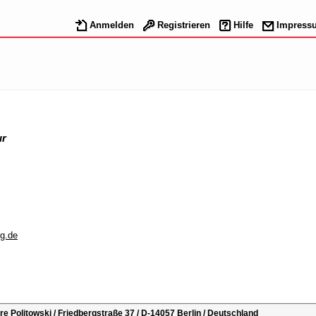
Anmelden
Registrieren
Hilfe
Impress
ur
ng.de
 Politowski / Friedbergstraße 37 / D-14057 Berlin / Deutschland