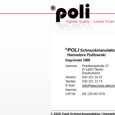
POLI
®
Schmuckmanufakt
Hannelore Politowski
Gegründet 1986
Adresse:
Friedbergstraße 37
D-14057
Berlin
Deutschland
Telefon:
030 321 16 37
Telefax:
030 321 12 74
E-mail:
info@piercings-pierci
Internet:
UST-ID:
DE 135 607 878
© 2026 ®poli Schmuckmanufaktur / Hannelore