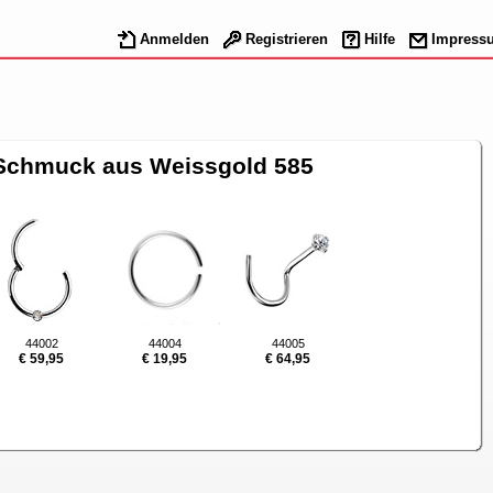
Anmelden
Registrieren
Hilfe
Impress
 Schmuck aus Weissgold 585
44002
44004
44005
€ 59,95
€ 19,95
€ 64,95