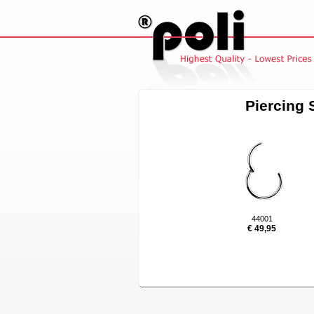
Piercing
44001
€ 49,95