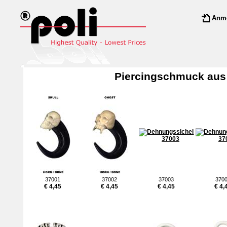
Anm
Piercingschmuck au
37001
37002
37003
370
€ 4,45
€ 4,45
€ 4,45
€ 4,