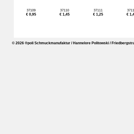
37109
37110
37111
371
€ 0,95
€ 1,45
€ 1,25
€ 1,
© 2026 ®poli Schmuckmanufaktur / Hannelore Politowski / Friedbergstra