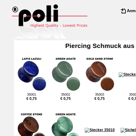
Anm
Piercing Schmuck aus 
35001
35002
35003
350
€ 0,75
€ 0,75
€ 0,75
€ 0,