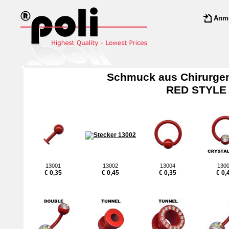
Anm
Schmuck aus Chirurgen
RED STYLE
13001
13002
13004
130
€ 0,35
€ 0,45
€ 0,35
€ 0,