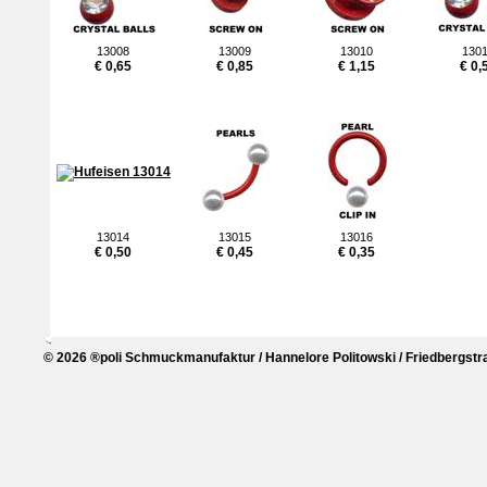
13008
13009
13010
130
€ 0,65
€ 0,85
€ 1,15
€ 0,
13014
13015
13016
€ 0,50
€ 0,45
€ 0,35
© 2026 ®poli Schmuckmanufaktur / Hannelore Politowski / Friedbergstra