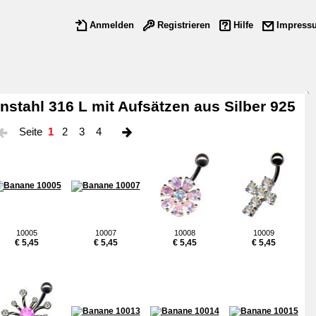
Anmelden
Registrieren
Hilfe
Impress
stahl 316 L mit Aufsätzen aus Silber 925
Seite
1
2
3
4
10005
10007
10008
10009
€ 5,45
€ 5,45
€ 5,45
€ 5,45