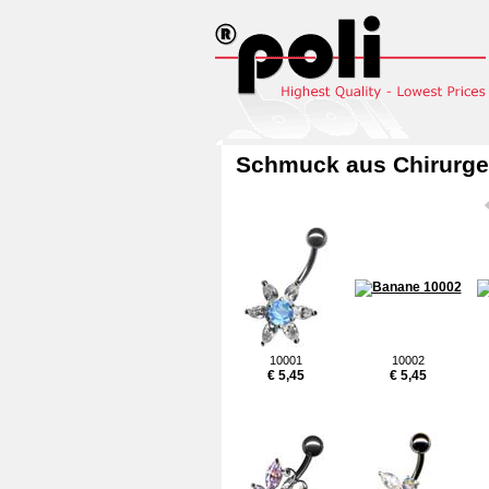
Schmuck aus Chirurgen
10001
10002
€ 5,45
€ 5,45