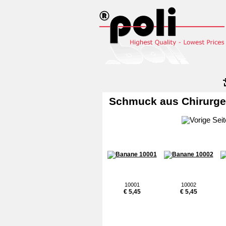
Schmuck aus Chirurgen
10001
10002
€ 5,45
€ 5,45