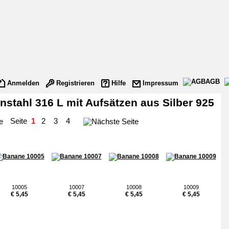
AGB
Anmelden
Registrieren
Hilfe
Impressum
stahl 316 L mit Aufsätzen aus Silber 925
Seite
1
2
3
4
10005
10007
10008
10009
€ 5,45
€ 5,45
€ 5,45
€ 5,45