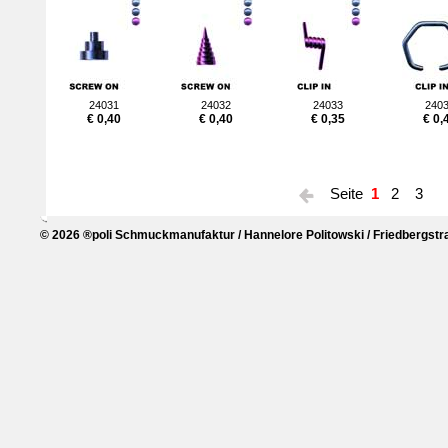
24031
24032
24033
240
€ 0,40
€ 0,40
€ 0,35
€ 0,
Seite
1
2
3
© 2026 ®poli Schmuckmanufaktur / Hannelore Politowski / Friedbergstra