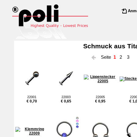
Anm
Schmuck aus Tit
Seite
1
2
3
22001
22003
22005
220
€ 0,70
€ 0,65
€ 0,95
€ 1,