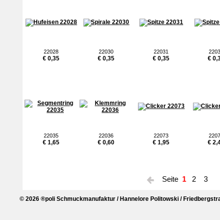
22028
22030
22031
220
€ 0,35
€ 0,35
€ 0,35
€ 0,
22035
22036
22073
220
€ 1,65
€ 0,60
€ 1,95
€ 2,
Seite
1
2
3
© 2026 ®poli Schmuckmanufaktur / Hannelore Politowski / Friedbergstra