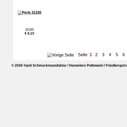
32180
€ 0,15
Seite
1
2
3
4
5
6
© 2026 ®poli Schmuckmanufaktur / Hannelore Politowski / Friedbergstra