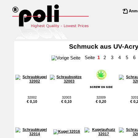
Anm
Schmuck aus UV-Acryl
Seite
1
2
3
4
5
6
32002
32003
32009
320
€ 0,10
€ 0,10
€ 0,20
€ 0,